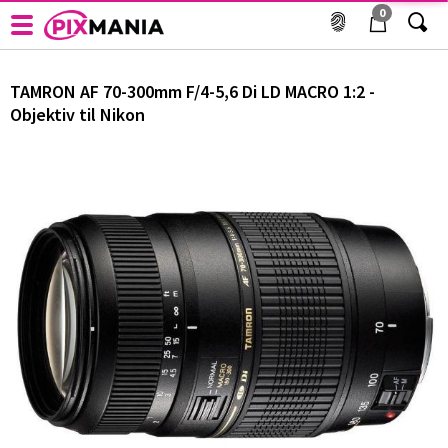
0
Objektiver til Nikon - TAMRON - AF 70-300mm F/4-5,6 Di
LD MACRO 1:2 - Objektiv til Nikon
TAMRON
AF 70-300mm F/4-5,6 Di LD MACRO 1:2 -
Objektiv til Nikon