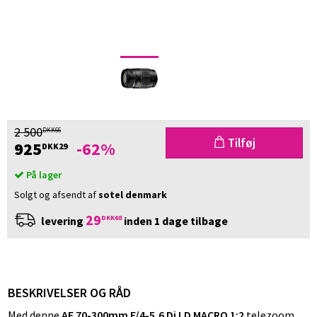
2 500
DKK66
Tilføj
925
-62%
DKK29
På lager
Solgt og afsendt af
sotel denmark
29
DKK68
levering
inden 1 dage tilbage
BESKRIVELSER OG RÅD
Med denne
AF 70-300mm F/4-5,6 Di LD MACRO 1:2
telezoom