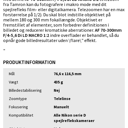
fra Tamron kan du fotografere i makro mode med dit
spejlrefleks film- eller digitalkamera. Telezoomen har en max
forstørrelse på 1/2). Du skal blot indstille objektivet på
mellem 180 og 300 mm fokallængde. Objektivet er
fremstillet af elementer, som forbedrer definitionen i
billedet og reducerer kromatiske aberrationer.
AF 70-300mm
F/4-5,6 Di LD MACRO 1:2
indre overflader er behandlet, så du
opnår gode billedresultater uden \flare\" effekt.
"
PRODUKTINFORMATION
Mål
76,6 x 116,5 mm
Vægt
435 g
Billedestabilisering
Nej
Zoomtype
Telelinse
Fokusering
Manuelt
Kompatibilitet
Alle Nikon serie D
spejlreflekskameraer