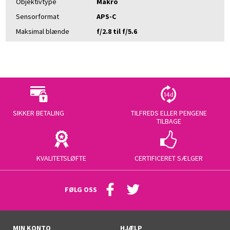
Objektivtype
Makro
Sensorformat
APS-C
Maksimal blænde
f/2.8 til f/5.6
SIKKER BETALING
TILFREDS ELLER PENGENE
TILBAGE
KVALITETSLØFTE
CERTIFICERET SÆLGER
FØLG OSS
MIN KONTO
HJÆLP