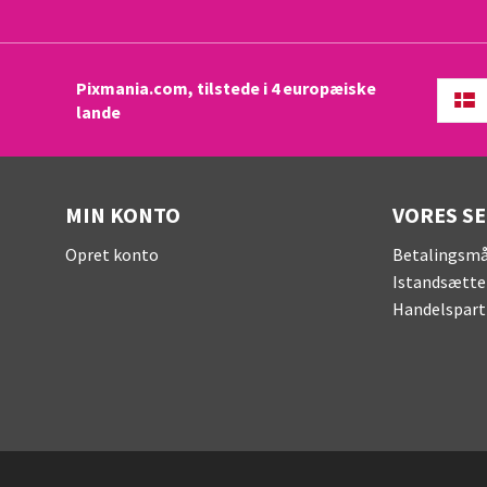
Pixmania.com, tilstede i 4 europæiske
lande
MIN KONTO
VORES S
Opret konto
Betalingsm
Istandsætte
Handelspart