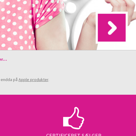
aer…
 endda på
Apple produkter
.
CERTIFICERET SÆLGER