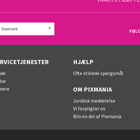
Danmark
FØL
ERVICETJENESTER
HJÆLP
åde
Ofte stillede spørgsmål
lse
OM PIXMANIA
nere
Juridisk meddelelse
Vi forpligter os
Bliv en del af Pixmania