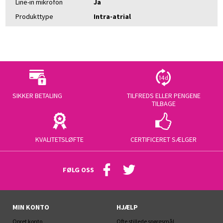
Line-in mikrofon
Ja
Produkttype
Intra-atrial
SIKKER BETALING
TILFREDS ELLER PENGENE
TILBAGE
KVALITETSLØFTE
CERTIFICERET SÆLGER
FØLG OSS
MIN KONTO
HJÆLP
Opret konto
Ofte stillede spørgsmål