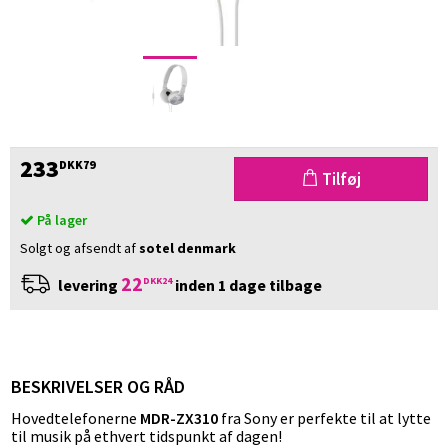
233
DKK79
Tilføj
På lager
Solgt og afsendt af
sotel denmark
22
DKK24
levering
inden 1 dage tilbage
BESKRIVELSER OG RÅD
Hovedtelefonerne
MDR-ZX310
fra Sony er perfekte til at lytte
til musik på ethvert tidspunkt af dagen!