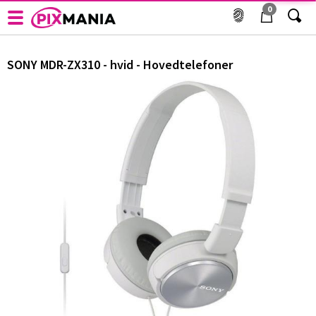
0
Bluetooth øre- og hovedtelefoner - SONY - MDR-ZX310 -
hvid - Hovedtelefoner
SONY
MDR-ZX310 - hvid - Hovedtelefoner