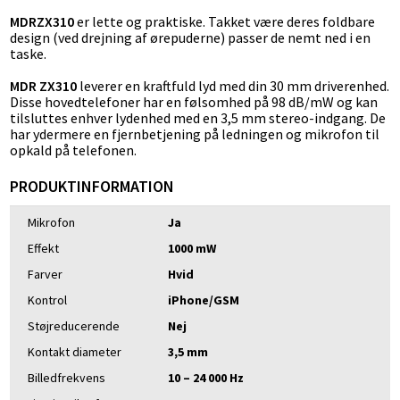
MDRZX310
er lette og praktiske. Takket være deres foldbare
design (ved drejning af ørepuderne) passer de nemt ned i en
taske.
MDR ZX310
leverer en kraftfuld lyd med din 30 mm driverenhed.
Disse hovedtelefoner har en følsomhed på 98 dB/mW og kan
tilsluttes enhver lydenhed med en 3,5 mm stereo-indgang. De
har ydermere en fjernbetjening på ledningen og mikrofon til
opkald på telefonen.
PRODUKTINFORMATION
Mikrofon
Ja
Effekt
1000 mW
Farver
Hvid
Kontrol
iPhone/GSM
Støjreducerende
Nej
Kontakt diameter
3,5 mm
Billedfrekvens
10 – 24 000 Hz