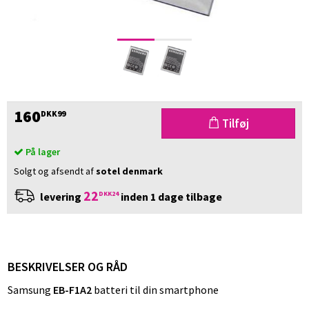
160
DKK99
Tilføj
På lager
Solgt og afsendt af
sotel denmark
22
DKK24
levering
inden 1 dage tilbage
BESKRIVELSER OG RÅD
Samsung
EB-F1A2
batteri til din smartphone