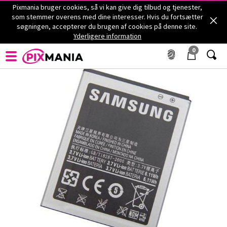
Pixmania bruger cookies, så vi kan give dig tilbud og tjenester,
som stemmer overens med dine interesser. Hvis du fortsætter
søgningen, accepterer du brugen af cookies på denne site.
Mobiltelefonbatterier - SAMSUNG - EB-F1A2GBUCSTD
Yderligere information
batteri
SAMSUNG
EB-F1A2GBUCSTD batteri
0