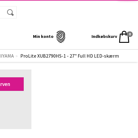
0
Min konto
Indkøbskurv
LED-skærm
Full HD
 IIYAMA
ProLite XUB2790HS-1 - 27" Full HD LED-skærm
IIYAMA
ProLite XUB2790HS-1 -
urven
27" Full HD LED-skærm