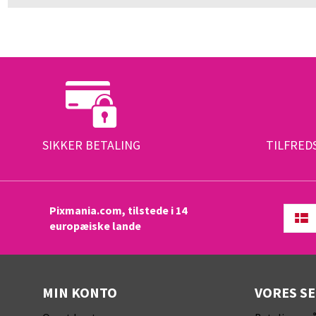
SIKKER BETALING
TILFRED
Pixmania.com, tilstede i 14
europæiske lande
MIN KONTO
VORES S