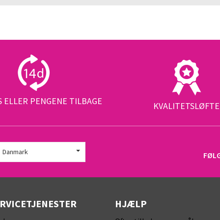
S ELLER PENGENE TILBAGE
KVALITETSLØFTE
Danmark
FØL
ERVICETJENESTER
HJÆLP