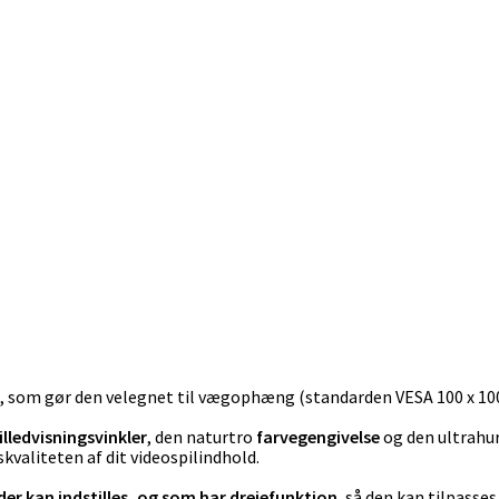
, som gør den velegnet til vægophæng (standarden VESA 100 x 1
illedvisningsvinkler
, den naturtro
farvegengivelse
og den ultrahu
valiteten af dit videospilindhold.
der kan indstilles, og som har drejefunktion
, så den kan tilpasses 