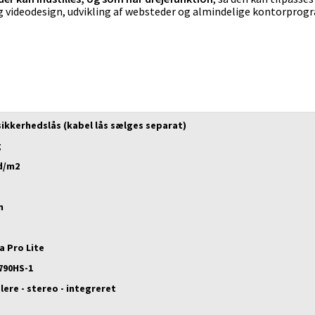
og videodesign, udvikling af websteder og almindelige kontorpro
sikkerhedslås (kabel lås sælges separat)
g
d/m2
n
a Pro Lite
790HS-1
lere - stereo - integreret