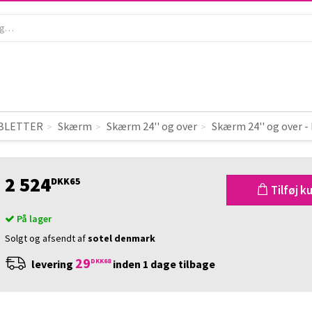
roLite XUB2790HS-1 - 27" Full HD 
IYAMA
ProLite XUB2790HS-1 - 27" 
ED-skærm
ABLETTER
Skærm
Skærm 24'' og over
Skærm 24'' og over -
2 524
DKK65
Tilføj k
På lager
Solgt og afsendt af
sotel denmark
29
DKK68
levering
inden 1 dage tilbage