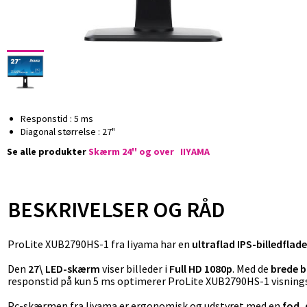
Responstid : 5 ms
Diagonal størrelse : 27"
Se alle produkter
Skærm 24'' og over
IIYAMA
BESKRIVELSER OG RÅD
ProLite XUB2790HS-1 fra Iiyama har en
ultraflad IPS-billedflade
Den
27\ LED-skærm
viser billeder i
Full HD 1080p
. Med de
brede b
responstid på kun 5 ms optimerer ProLite XUB2790HS-1 visningsk
Pc-skærmen fra Iiyama er ergonomisk og udstyret med en
fod, 