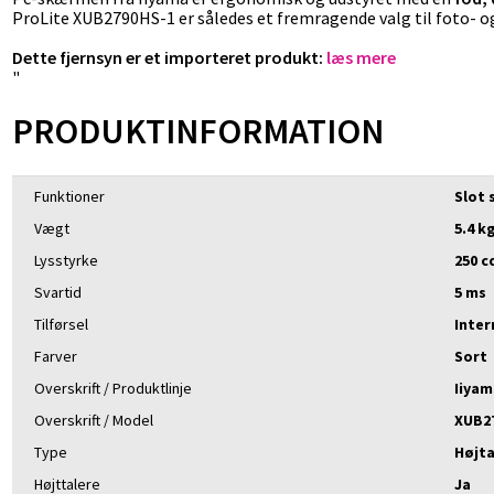
ProLite XUB2790HS-1 er således et fremragende valg til foto- 
Dette fjernsyn er et importeret produkt:
læs mere
"
PRODUKTINFORMATION
Funktioner
Slot 
Vægt
5.4 k
Lysstyrke
250 c
Svartid
5 ms
Tilførsel
Inter
Farver
Sort
Overskrift / Produktlinje
Iiyam
Overskrift / Model
XUB2
Type
Højta
Højttalere
Ja