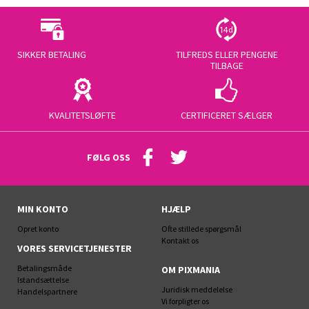
SIKKER BETALING
TILFREDS ELLER PENGENE
TILBAGE
KVALITETSLØFTE
CERTIFICERET SÆLGER
FØLG OSS
MIN KONTO
HJÆLP
Opret konto
Ofte stillede spørgsmål
Kontakt os
VORES SERVICETJENESTER
Betalingsmåde
OM PIXMANIA
Istandsættelse
Juridisk meddelelse
Handelspartnere
Vi forpligter os