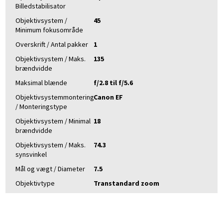
Billedstabilisator
Objektivsystem /
45
Minimum fokusområde
Overskrift / Antal pakker
1
Objektivsystem / Maks.
135
brændvidde
Maksimal blænde
f/2.8 til f/5.6
Objektivsystemmontering
Canon EF
/ Monteringstype
Objektivsystem / Minimal
18
brændvidde
Objektivsystem / Maks.
74.3
synsvinkel
Mål og vægt / Diameter
7.5
Objektivtype
Transtandard zoom