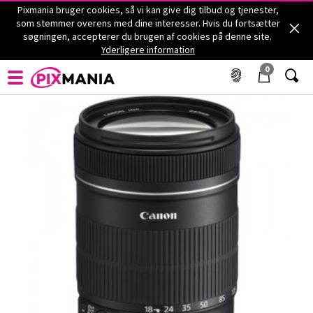
Pixmania bruger cookies, så vi kan give dig tilbud og tjenester,
som stemmer overens med dine interesser. Hvis du fortsætter
søgningen, accepterer du brugen af cookies på denne site.
Objektiver til Canon - CANON - EF-S 18.135 mm f/3.5-5.6
Yderligere information
IS - EF - Objektiv til Canon
CANON
EF-S 18.135 mm f/3.5-5.6 IS - EF - Objektiv til
0
Canon