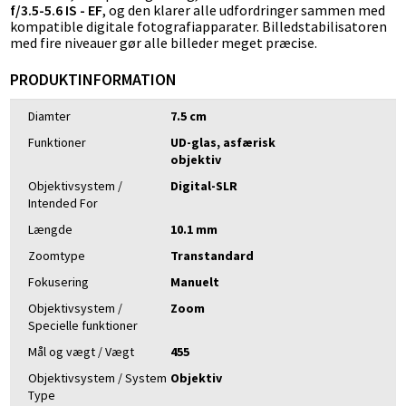
f/3.5-5.6 IS - EF
, og den klarer alle udfordringer sammen med
kompatible digitale fotografiapparater. Billedstabilisatoren
med fire niveauer gør alle billeder meget præcise.
PRODUKTINFORMATION
Diamter
7.5 cm
Funktioner
UD-glas, asfærisk
objektiv
Objektivsystem /
Digital-SLR
Intended For
Længde
10.1 mm
Zoomtype
Transtandard
Fokusering
Manuelt
Objektivsystem /
Zoom
Specielle funktioner
Mål og vægt / Vægt
455
Objektivsystem / System
Objektiv
Type