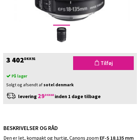
3 402
DKK91
Tilføj
På lager
Solgt og afsendt af
sotel denmark
29
DKK68
levering
inden 1 dage tilbage
BESKRIVELSER OG RÅD
Den er let, kompakt og hurtig, Canons zoom
EF-S 18.135 mm