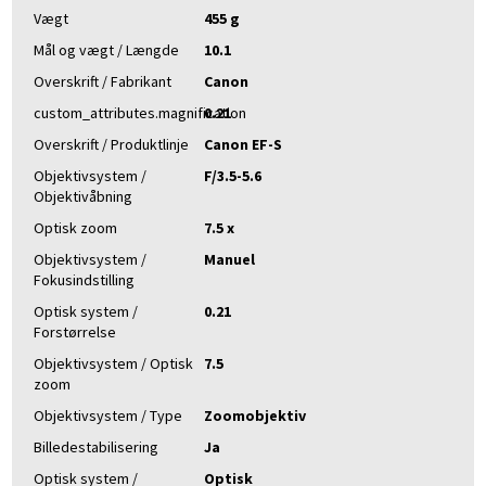
Vægt
455 g
Mål og vægt / Længde
10.1
Overskrift / Fabrikant
Canon
custom_attributes.magnification
0.21
Overskrift / Produktlinje
Canon EF-S
Objektivsystem /
F/3.5-5.6
Objektivåbning
Optisk zoom
7.5 x
Objektivsystem /
Manuel
Fokusindstilling
Optisk system /
0.21
Forstørrelse
Objektivsystem / Optisk
7.5
zoom
Objektivsystem / Type
Zoomobjektiv
Billedestabilisering
Ja
Optisk system /
Optisk