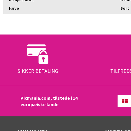
Farve
Sort
SIKKER BETALING
TILFRED
Pixmania.com, tilstede i 14
europæiske lande