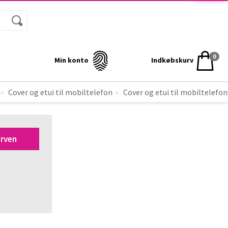
0
Min konto
Indkøbskurv
til iPhone 5
til
Cover og etui til mobiltelefon
Cover og etui til mobiltelefo
BELKIN
Sort, gennemsigtigt
urven
cover til iPhone 5