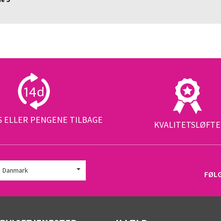
S ELLER PENGENE TILBAGE
KVALITETSLØFTE
Danmark
FØL