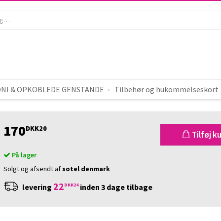
BELKIN - Sort, gennemsigtigt cover 
ELKIN
Sort, gennemsigtigt cover 
Phone 5
NI & OPKOBLEDE GENSTANDE
Tilbehør og hukommelseskort
170
DKK20
Tilføj k
På lager
Solgt og afsendt af
sotel denmark
22
DKK24
levering
inden 3 dage tilbage