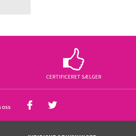
CERTIFICERET SÆLGER
G OSS