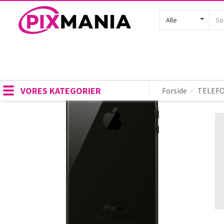
Alle
Cover og etui til mobiltelefon - 
B
Toggle navigation
VORES KATEGORIER
i
Forside
TELEFO