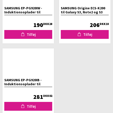
SAMSUNG EP-PG920IW -
SAMSUNG Origine ECS-K200
Induktionsoplader til
til Galaxy S3, Note2 og S3
smartphone
mini - Bilholder
190
206
DKK28
DKK18
Tilføj
Tilføj
SAMSUNG EP-PG920IB -
Induktionsoplader til
smartphone
281
DKK02
Tilføj