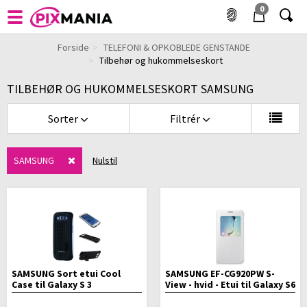
0
Forside
TELEFONI & OPKOBLEDE GENSTANDE
Tilbehør og hukommelseskort
TILBEHØR OG HUKOMMELSESKORT SAMSUNG
Sorter
Filtrér
SAMSUNG
Nulstil
SAMSUNG Sort etui Cool
SAMSUNG EF-CG920PW S-
Case til Galaxy S 3
View - hvid - Etui til Galaxy S6