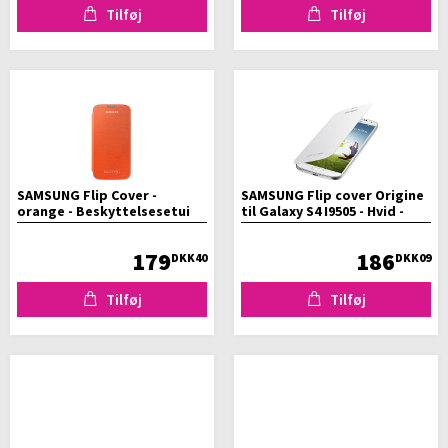
Tilføj
Tilføj
SAMSUNG Flip Cover -
SAMSUNG Flip cover Origine
orange - Beskyttelsesetui
til Galaxy S4 I9505 - Hvid -
til smartphone Galaxy S4
Klap etui
179
186
DKK40
DKK09
Tilføj
Tilføj