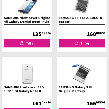
SAMSUNG View cover Origine
SAMSUNG EB-F1A2GBUCSTD
til Galaxy S4 mini I9190 - Hvid
batteri
- Klap etui
135
160
DKK04
DKK99
Tilføj
Tilføj
SAMSUNG Hvid cover EFC-
SAMSUNG Galaxy S III
1J9BB til Galaxy Note II
Original Battery
161
166
DKK16
DKK01