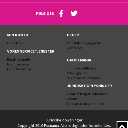
FØLG OSS
MIN KONTO
HJÆLP
Opret konto
Ofte stillede spørgsmål
Kontakt os
VORES SERVICETJENESTER
Betalingsmåde
OM PIXMANIA
Istandsættelse
Juridisk meddelelse
Handelspartnere
Vi forpligter os
Bliv en del af Pixmania
JURIDISKE OPLYSNINGER
Vilkår for brug af Platformen
Cookies
Europæiske beskatninger
Juridiske oplysninger
Copyright 2016 Pixmania. Alle rettigheder forbeholdes.