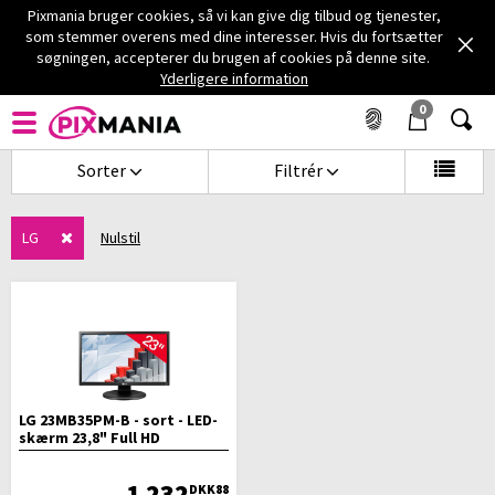
Pixmania bruger cookies, så vi kan give dig tilbud og tjenester,
som stemmer overens med dine interesser. Hvis du fortsætter
søgningen, accepterer du brugen af cookies på denne site.
Forside
IT & TABLETTER
Skærm
Skærm 20 - 23''
Yderligere information
0
SKÆRM 20 - 23'' LG
Sorter
Filtrér
LG
Nulstil
LG 23MB35PM-B - sort - LED-
skærm 23,8" Full HD
1 232
DKK88