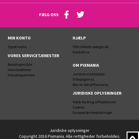
FØLG OSS
MIN KONTO
HJÆLP
Opret konto
Ofte stillede spørgsmål
Kontakt os
VORES SERVICETJENESTER
Betalingsmåde
OM PIXMANIA
Istandsættelse
Juridisk meddelelse
Handelspartnere
Vi forpligter os
Bliv en del af Pixmania
JURIDISKE OPLYSNINGER
Vilkår for brug af Platformen
Cookies
Europæiske beskatninger
Juridiske oplysninger
Copyright 2016 Pixmania. Alle rettigheder forbeholdes.