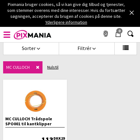
Pixmania bruger cookies, så vi kan give dig tilbud og tjenester,
som stemmer overens med dine interesser. Hvis du fortsætter
søgningen, accepterer du brugen af cookies på denne site.
Forside
HJEM, HAVE & GDS
Have
Motorværktøj
Yderligere information
0
MOTORVÆRKTØJ MC CULLOCH
Sorter
Filtrér
MC CULLOCH
Nulstil
MC CULLOCH Trådspole
SPO001 til kantklipper
Trimmac 250LS
113
DKK29